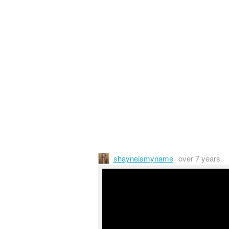
shayneismyname
over 7 years