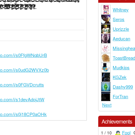
Whltney
Seros
Uprizzle
Aeducan
Missinghea
roo.com/i/s0FfgWNqbUrB
ToastBrea
Mudkips
roo.com/i/s0udG2WVXz0b
KGZek
roo.com/i/s0FGVDcrutts
Dashy999
ForTran
roo.com/i/s1devAdojJtW
Next
roo.com/i/s0j18CP0aOHk
Achievements
Fool
1 / 10