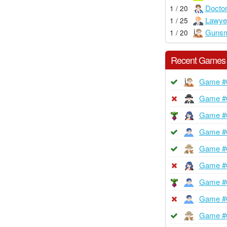
Docto
1 / 20
Lawye
1 / 25
Gunsm
1 / 20
Recent Games
Game #
Game #
Game #
Game #
Game #
Game #
Game #
Game #
Game #