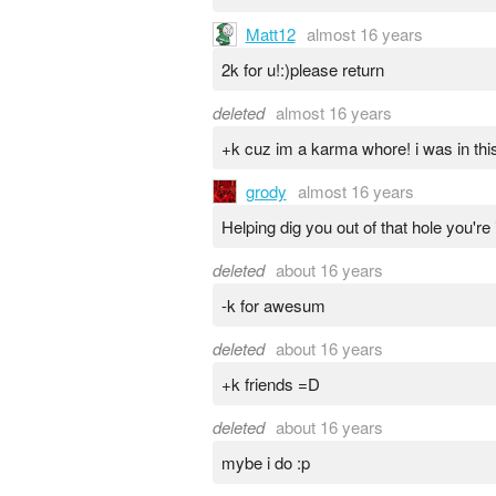
Matt12
almost 16 years
2k for u!:)please return
deleted
almost 16 years
+k cuz im a karma whore! i was in this
grody
almost 16 years
Helping dig you out of that hole you're 
deleted
about 16 years
-k for awesum
deleted
about 16 years
+k friends =D
deleted
about 16 years
mybe i do :p