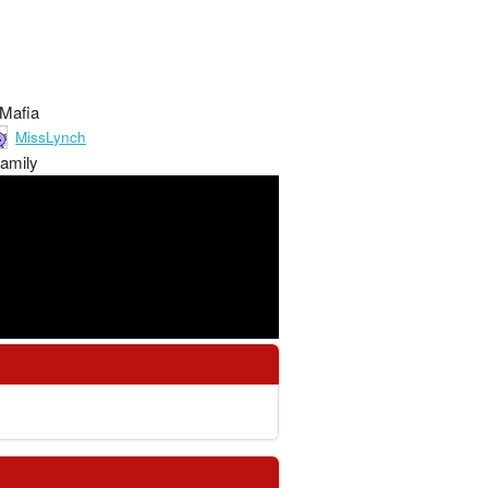
 Mafia
MissLynch
amily