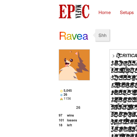
Home
Setups
Ravea
Shh
>
L̛̻̘̹̣͍͔̹̜̯͔͍̃͆͑̀̑̔̒̇͆̎͆̎̀ͣ͗̀CRITICALERROR ̴̧̢̺̮̰̝͖̪̞͇̙̼͕͇̠̹̥͍͇̮͛ͭ̾͜͠Ṵ̵̧̯̻͕̹͚̦̟̫̤͈̦͇̘̝̰͓̦͌ͬͧͯ ̸̢̤̫̰̘ͤ̀ͫ̄̔͐̌ͨ̎̊̓͘͘͟C̸ͧͫ̓ͮ̒̈́̌͐̄͝͏͓̬̹̱͍̻̟̥̯̜̞͈̗̜̬͍̥ͅ ̨͕̖̲̼̖ͯ͌͗͂ͦ̂ͩ͛ͧ̀̚͝͝Ḭ̢̞̖͚͈̩͔̣̹̟͇̯́̔̅͛͋͋̉͊͒̕͝ ̨̛̳͔̬̰͔̪̘̦͎́̓ͨ͆̑̓̽̌̉ͮ̔̉̃̽͆D̨̡̧̛̞͖̘͙̭̟͙̱ͨ̇̉͆̾ͨ́͠ ̀ͯ͛͗ͫ̎ͨ̾̾̚̚͏̩̮̮̺͚͜S̴̳̮̬̹̻̠͓̘̫̬͈̳̠̈́͋̔̈́ͯ̏ ̖̺̣͖̹̪̻͕̯͖̟̫͙͈͎̱̆ͫ͑̔̿ͫ̓̃̇̿͛̂̓ͧ́̓̚͟͝U̵̩̻̥̥͈̤̞͈͈̩̳̥̝̇ͥͪ̃̽͋̀͛ͤ͊̒͊̚͞͝͠ ̹͉̝̟̩͇̣̲͚̩̲͌ͮͪ̓ͨ́̌̍̔̚͡Ç̴̧̛̬̤̩̳̤͉ͫ̾̽̓̒ͭ͘ ̇́̍͌̍̽҉̸̸̡̜̟͕̘K̵̷̛̖̭̠͕͈̼͖̭̤̟̬̻̻̺͍̗̃̎͗͆ͣ̽͋ͦ̌͐̈́ͦ͒͂ͦͤͩͣ͜ ̨͈͕̲̭̤̗̣̖͙͇͈̠̙̝͔͖̥̎̒̉̾̓̌ͫ̑̽̐ͫͣ̋͒͝ͅŚ̷̶̡͔̼̜̝̩͙̰̻̞̺̞̟͇͔̳̭̏̉ͬ̄̏̑ͯ͛̌̒͂̀͠ ̶͚͈̻̗̖͙̹̤͙̣͔̙͚̰̠̯̖̮̌̽̍ͩ̎̆̾͘̕͘͠L̩̪̘̗̻̈́̆̃ͩ́͝͞ ̵̨͖̼̠͉̦̜͚̉ͪ̐̾ͮ̍ͮ̆̇̾ͨ̇̑̒̚Ư̢͖̯̥̞͙̙̥̠͔̯̟̍͑ͨ͌ͮ̏̾ͩ̀̽͗ͣ̎̂́͝ͅͅ ̶̄ͣ̐͗̈́̄ͩ̿̈́̌ͭ̍̽͒̃͏̬̠̜̭̠̲̯C͋̈́̌́̌̽ͮ̋̚͏̵̛̥̮̝̩̫͓̳̳̩̹̮̜͕͖̫͚̜̳͎͡͞ ̢͔̙̥̤͕͙̄ͨͭ̂̀͢͜I̖̳̳̮̣̥͉̮͙̠̫͋ͮ͛͗̔ͫ̔͌̋͟ͅ ̸̝̞̲͇͔͉̦͕̦̻̬ͭ̐̈́ͦͨ͂͡D̴̢̂̿̍́̅ͭͣͣ̽̄̚͠͞͏͖̩̪̙ ̴̯̱̮̹͚̗̯̜̗̤̥͚̪͕̹͚̭̀ͥ̏ͣͦ́ͣ̎͌̌́͋̀͜S̢̜̥̪̝͙̯͍͑̀̆ͣ̈̐ͤͯ̿ͧ̉̊̈́͋͐ͧͣ̀̚͘ͅͅ ̡͈̖̪͙͚̱̖͉̟̩̲͚͉̣̯͖͗̆̋ͤ̾̐̏̈U̷̢̱͖͎̰̦̩̼̘͙̞̔ͯ̐̿͆͐͊̋̐̀͢ ̶̡͚̭̺͔̮͕̊̈́ͭ̑̀ͥ͌ͬ͂͂ͯ͛͗͘C̖̳̰̖̼̼̿̐̆̄͋̈́͛̉͌͆́̐̈̓̆͐͘͝ ̷̑ͫ̎͐̔ͧ͏͇̗̠̲̮͎̠͚̱͕̪̠͢K̶̨̼̩̖̝͓̦̤̞̞͐͊ͤ͊̕ ͓͙̻̩͔̫̤̙͇̦͇ͪͣͯ̄̾ͧ̓̑͘͞S̘̳̝͍̟̣̫̰̣̼̗͕͎̦̞͙͈̀̎̏͊͌̌̇ͨ̽̂͟͞ͅ ̣̘̹̱̼̯͇̦̹̘͈̣͍͙̙̗̃̈ͯͤ̽̌̓̀ͧͪ̉́ͪ̇ͮ͂̀͜L̢̫̤͓̼͚̻̭̺͚̲̄̄͌̃͋ͦͭ̎ͪ͐̂͆̑ͪ͜ ̛̲̮͍͕͕ͦͭͮ̔̌̅̓̐̕ͅÙ͚͖̥̱̲̝̫̥̳ͭͭ̒͒͒ͤ͂́̊͑͂̊̇͒̒͒ͭ͢͠ͅͅͅ ͫ̉̄ͦ̿͟҉̫̥̣̙̠͔͉̹̰̥̭̯̮͔͕͍̪̟ͅC̷̵̴̮͎͙̣͖̫̺̱̩̱̥̬͕̖ͤ̏͑͆̚͟͝ ̉ͤ́̽ͬ͆̈̍͒͐͛̇̊ͭ͏̡̳͈̫̯̝̜̩̯̗̱̘̥̱̭͍̟Ï̸ͤ̓́͊͋̈́ͣ̌̔̌̊ͥͮ͘͜҉̭͕͕̣̜̱̜̟̠͖̦̯̹͕͔̗͙ ̶̡̙̱̳͓̗̮͍̩̅̽̆ͦ̓̃̌̓̄͞D̴̘͈̮͊̆̋̋ͮ̓̆͐͐́́͝ͅ ͎̺̱͙͇͔̗͆ͤͨ̀͢S̸̶̫̗̗̙͔̘͔̖̗̟̫͓̺ͪ̃ͦ͌̇̃̇̿͋́͝͠ ̂͑͛̀́̿ͬ̿͌ͣ͂ͨ͆ͣ̇͌҉̕͏͚͙͈̮ͅU̧͓̣̣̦̥̱͖̬̙̟̝̠͖̖ͮ̅͒͢͡ͅ ̷̻͇̙̌͋ͥ̽̏͛̓͘͞ͅCͥ͂ͧͩ͡҉͟҉̥͔̻̦̣̲̮̬̰͉̖ͅ ̷͉̗͎̮̹̗̤̠̻̙̱̳̮̰ͥ̿͑ͨ͛ͪ̂̈̇̽̿̂̆̽͊͟͢͡Ǩ̶̨̗̜̮̯͙͉̦̔̆ͭ̽͗́ ̜͖̙̮̗͉̙̙͕̞̥̥͗̋ͫ̌̈́ͫ̇ͯ̾̎͛̏͟͠S̵͛̆ͧ͋͠҉͖̭̠̖͍̭̜̳̻̤̼̮̟ ̢̦̖̮͍̪̬̫̜̝̙͚̗͚̞̙͖̜̙̑ͬ̽ͬ̍ͧ̃͐̾͌ͯ̇̆͘͢L̨̯̗͍̠̜̠̫̫ͬ̆̒ͨ̇͆́̕͢͞ͅ ̱̺̤̞̬̒͑̿̋̎́̾ͥͧ̊̍̆́͟Ṳ̶͙̪̗̠̼͓͚̣̤̲̭̼͍ͮ͊̃̏̏͊̊́͜ ̶̻͚̘̣̊ͭͬ̽̓̍̀ͧ͊̃̑ͧ̅̀͠͞Č̶̞̠̣̞̼̘̞͕͎̱̉ͥ̏͞ ͫ͐͋̐͡҉̸̸̪̲̳̹̝̳͈̱̲̹I̶̡̮̥̭̙͇͓͕̗̻̼̲̜͇̓́̎ͭͮ͐̅̏͋̌̄͝ͅ ̢̳̙̺͓̺̗͍̣͓̙̬̪̙͇̓̾͒͒̑͂͂́̕͝ͅͅD̓͒ͨͧ̅ͦ̀͘͝͏̙̟̲̬̰̠͙͓̟͚̝̭͇͎̺̦͖͈̻ ͕̲͚̳ͭͦͬ̔ͬ̀͢͡͡Ş̶̢̗̭̮̤̭̭̹̻̭͕̞̙̯̲̮̜̼ͥ̐̎ͯ͋̓̐̆̂͌̉͆̿̆͆̑̍ͪ̚ ̢̰̪͎̰̪̟͓̣̠̘̲͈̰̩̜͇̙̫̋ͨ͊̽̋̀Ṵ̹͍̝̯͚̝͎ͫ̋̓̍̇̄ͫ̕͜ ̡͓̥̫͚͛̒̾̊ͯ̉ͪ͊̊̍C̑͂̅͗ͤ͢͏̸̣̦͖̪͟͢ ͖̹̭̈́ͨ̔̂́͗̀̏͌͌̈̾̽̈ͬͣ̈́̚͜͡͝K͒̃̋ͬͣ̈́ͯ̂̃̌͏̞͎̳̙̝̝͇͔͎͈̩͎̳̙͚͔́̀ ̧ͪ̀̆͗́̄̐ͭ̄̆͏͕̞̗̙̯̮̼ͅS̸̐̒̔̐̓̌͗̈̍̽̉̚҉͍͍̜̥̙̟̗̤̱̰ͅ ̧̢̢͕̱̻͋̈̀͑̋ͥ̾ͣ̅͛͗͌̄ͅL͂ͯͣ̑̅ͩ
5,045
26
1156
26
97
wins
101
losses
18
left