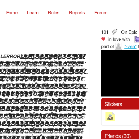
Fame
Learn
Rules
Reports
Forum
101
On Epic
in love with
part of
"-vea"
f
̨͔͓̹̱̗̪̥̰̲͕͖̺͔͍̤͛͋ͨͥ̌ͫͫ͋͐ͭ͌̓͡ ̷͔̭͔͍̭̟̣̭͚̜͔́ͤ́̾ͦ͛ͬͣ̃̀ͪͩ͐ͨ́͜U͛͆̃̓̂̈́̊̆͂͂ͫ͏͍͇͓͓͘͢ͅ ̴̺͇̰̣̙͔͕͓̠͓̥̗̬͇̫̞ͪͬͣ͐ͣͣ͆̏̐͂̌͌̐̏͛̏ͯ̕͢͞ͅC͉̦͎̯̻̮̘̒̇̈́ͮ͟͜͜͞ ͭ̌̈́ͨ̎͆͋ͯ̓ͨ̅̓͑̌͂̀̓҉̷̵̟̭̪̱͚̦͢I̶ͨ̒͌̏̄̎͂͊ͬ̍̿̿̓̋̈́̓̾ͭ͏҉̸̡̱̜͓͚̗̞̬͕̭ͅ ̞̼̖̼̣̟̜͉̙̮̳̬̹̞̜̥̰͗̅̽͆̑̍̈̈̾͜͜͝͝Dͩͥ͗ͤ͢҉̳͚̙̜̭̥͈̘̦̖͍̹ ̶̸̨̽̂ͥ͛̃̃͝҉̼̟͖̤̺S̡̲͈̰̝̣̩͇͖͓͈̞̏̒͛ͭ̿̿͐͐͂͝͠ ̡̛̞̗̮͖̝͎̩̘̻̞̮͓̺̳͆ͭ̊̚ͅU̢̦̝͇͚͆̽̍͂̂́ͩ̒̄̄͋̈̐̈́ͣ̐̎̾͜͟ ̧͍͕͓̜̹̼̈́ͤ̂ͣͫͧ́͑ͣ̅́ͬ͌ͥ̓̚͢C͔͍̠̰͔̥̗̯̞͉̖͇̰͎͍̟̦̾́̓͆̍̃ͦ̅̀̃͑̚̚͠ͅ ̺͇̳̤̣̠̦̳̰̘̪̫̖͓̞̣̽̌͋̒̈́͆̓̉͋̅̓̀́̚͘͜ͅK͊͌̊͑̒̉̃ͦͨ͐̾ͬͮͪ͗̂̚̚҉̗̬̼̳̱̠̦͚̻̳͈̻̤͝ ̶̵̣̠͈̭̳̥̜̣̫̗͎ͭ̍ͫ́̐ͥ̅̀̔̾͋ͯͥ́̾́͝Ș̸̡̹̖̹͚̱̠͈̰͕͇̈́͊ͧ̑̾ͫ̃͂͒̿͘͞͝ ̷̥̬̻͖͎̺̲̱͔̤̞̥͆ͣͥ͐̓͟L͔̪̙͎̪̲̻͗ͨ̇̆ͪ̈́ͫͣ̊̋ͣ͊̅̔̄ͩͤ̾̌͢͞͝ ̷̛͕̫̠͍̣̝̬̪͓͍̣͔̩͇̤ͤ̏̉ͮͦ̉̔͝͠U̢͍͍̱̲̫͖͈̘ͤ͒̎ͧ͘͢͜ ̸̨͚͍̩͈̗̝͈̯̪̫̻͎͕̜̿͊̀͂͆̓̓́͂̓ͩ̾͐͒̓͌ͪͯ͟͡͠Cͩ̿̓̅̈́̿̃͊ͧ̏̅͗̌ͧͧͨ͑҉̷̛̻̲̖̞͉̙̞̫̱͍̹̬̫̯̦̟ ̵̡̰̩̖͖̦̭͈͈̻̊̉͋́ͩ̃ͮ̇ͫͣ͊̆̉͊̑́̚͘͜Į̴̲̙̞͎̲͕͈̥͎͛̆͐ͣ̋̒̿͝ ̸̶̷̨̝̰̟̬̫̼̃ͬ̌̒ͥ̎̆̈́ͣ̅ͭͫ̄̚̕D͔͚̤̳̥̞͈̲͈̫̫̠̥͍̮̩̼̋͗̄͛͂͆̊̆ͣ̉̄̂̇̏̿͗̇̄ͨ́́́̀͘ ̸̛̔̑̊ͬ̈́ͮ̀͑ͭ̃ͫ͆͏͕̟͕͙̰̩̣̝͓͍̝͇̜̳Ş̓̀̍̌ͦ̏͐̾ͨ͂̈́̅͂̐̆̉͌ͭ̊́҉̩̻̲̗́͢ ̷̛̭̪͍͈̙͓͙͕̠͇͕͚̟̫̯̤̩̫̜͒͑͒̆̐̇̓͛͋͘U̷̽͛̎̍̔ͮͬͧͦ̓̎͑ͨ̎ͭ̒̈́ͩ̈͘͢҉̝̬̖͎̘̪̭͈͉̖̲̥͔̝͢ͅ ̷̨̽̈́ͥ͌ͯ͒̎͑͘͏̴̠̖̠̠͎̫̲̩̲̳̟̞̦͚Cͦ͒ͪ̂̌̉͂ͩͦ͋̍͌̏ͩ͟͏̷̴̢̝̻̻͍̘̙̤̙͓̩͇ ̸̫͓̱̟͖̙̞̔̄̂͂K̡͎̤͇͕͉͙̮̈̋̏ͦ͜͡ ̑̄̑̍̇͗̋̃̑ͮ͊̆͏̵҉̗̗̮͓̠̹̗̳̣̻̻̜̹̲̮͉͚S̢̨̛̮̘̤͓͎̏͂ͬ͐̈̆̈́̑̋͜ ̵̡̣̹̖͎̩̲͔̹̲̂͒̉̅̔̎̄͟L̵̢̯̮̙̤̫̘̝̣̹͙̩̪̓͛̌́ͦ̀̔ͤ̃ͮ͌̔̈́͐̈́̓́͠͝ ͦ̌̊̌ͮ͌ͣ͛ͨͧͪͩ͛ͮ͏̷̴̛̘͔͚̻̪̺͚̼̜̞̭̪̼͉͢U̸̡̼̩̩̙̗̦͓͉̭̳̫̰̫̜͖̺ͣͯ͊̉ͩ͆ͩͥ́ͮ̊ͥͪ̅̚͞͞ ̷̼̗̠̘̭̩̹̬̉̌͗ͨͭ̓̈ͥ̅͂̄̀͜C͔͖̜̭̝̤̞̪̜͕̜̊ͯ̉̇̓͟͡ͅ ̧͕̞̦̙͕̼̮̗̩̼̘̦͙͖̰̖̳̀͆̽̈ͤ̐ͯͤ̆ͤ̎ͩ̆̅̓͟͞I͎̳̤̺̺̺̯̘͕̭͇̮̮̩̞̼̰ͫ̏ͣ̽̄ͯ͌ͦ̽͑ͩ̔͆̎͆ͭ̐ͤ̚͠͞ ̷̢̠̘͇͇̤͎͚̯͕̦̝͔͇̤ͤͬ͊͊ͭ̽̾̑̈́̀̆ͤͮͦ̽̍́̚D̢͎̬̹̹͇̅̑̏̊̀́͆̊ͤ͜͟͝ ̴̹̝̩̗̼ͤ͛ͨͧͨ́ͥͥͥͬ͛ͥ̉͌̐͌̚̚͜S̸̟̫͈̦̞͉̟̣̓͑ͦͦ́ͥͮ̋̌͂̀ͩ͛͒͂̚͝ͅ ̶̢͔̤̬̳͕̙ͪ̒ͨͮͦͨͬ̌̌̌̓͊ͩ̾ͤ̑̿̒̀̀U̮̬̼͉͇͔͉̼̹̝̯̜̫͚͆̑̎̓̄̓͋̎ͯ̅̅̀̊͗̓͊͌́̚͢ ̑̾͒ͣ́͢҉͈̞̰̞C̸̻̦̪͚͇͔͍̠̹̦͋̄̔̌̽̐̾͂̑͗̐̽̿̉̈́́͋̚͢͜͞͠ ͥ̽ͥ̒͢͏͈̣̱̳̞͈̠̖̣̕K̢̩͔̣̜̭̩̗͇̹̓̀ͤ ̛̩͙̩̜̯̗͈͍̠͓̪̞̬̗ͣͩ̊͗̿̓͋ͥ̓͒͌̒ͬ̊͌ͪ̅ͫ͝S̰̱͔̤̫ͮ͑̊ͥͤ̾̿̏̃̇ͬ̿ͮ̂̂͒͜͞ͅ ̧̤͉̩̜̘̲̪̝̺͉͂ͯͤ̐͗̊͒ͮͤ̊̅ͦ̋̾ͥ͗ͩͨ̚͘Ļ̧̗͕͙͙̩͖̩͔͙͇͍̝̫̣͉̺͉ͬ̔̍ͮ͋̇ͫ̏ͯ̑̎ͥ̌͌́́̚ ̡̰̰̺̣͖͉̜̘͍̝̠ͯ͑̒̔̏̊̆ͨͣͯ̐ͯ̍ͯ̎͝Û̴̶̫̱̞͙̳̥̮ͪͦ̓̒͐̑̋ͣ̆̌͂͘ ̴̻̳͈̖̩̣̥̹̬͇̉̐ͫ͊̈ͮ͌́͗̉ͬͤ̋͢C̸̷̢͔͈̪̠̱̤̪̹̜͇͔͍̲̫̩̍̄́̾̿͗̔͛͂͐̑̑̏͒̏̌̊̕͠ ̧̢̃̑̓͊̍ͣ́̅̂̾̾̐̋̇̽̍̒͏̵̱̥̪͚̞̬̺̻̻̼̥̙̞̮̞̤͝I̡̢̻̞̻̙͇̜̣̳̪͚͔̹̮̿́͊ͥ́̀͑̊̐̐͛̌ ̻̼̝̐̊̎̊̿͑̾̀̔̂ͨ̉̍͒̔̍̓̚͠D̄̈̐͌҉̡̛̦͉̦̺̮ ̘̰̬͇̝͉͙͌̑̆ͭͯ͘͡S̶̓͂ͧ͐̈́̐̏ͩͭ̎̂̓̎͊ͪ̋̀͡҉̵̥͎͎͍̝͖̙̳̼͍̺̭̠̻̱ͅͅ ̛̯͎̞̤͓̣͙̙̣̖͈͕̯̣̻͎̱͔̊ͨ͊ͬ͗̅̋͋ͅU̷̴̫̤̦̞͇̜̼͚̱͚̞̜͚̻͖̙͍̾͋̒͊̒ͬ̅͊̏́ ̗̭̱͚͋̌ͮ́͆̑̽̋̊͜͝C̐̿̎̃ͧ͗̌͒̿҉͓̜͇̜̮̪̦̼̪̫̫͈̫̝̻̙͓͕͖͡ ̶̨̦̻͈͇̼̜̞͈̗͚̯̤͎̂̒͗͂͋̇̓͐̃̐̿̐͒͊ͤͅĶ̸̪̼̠̝̰̰̗̥̱̖̗͉͕̥͈̲̤̳ͨ̇ͭ̃ͨ͋̃ͩ̏̽ͯ̈́̓̉̐̓ͮ̿͆͝ ̌̓͑̅҉̨͡͏̯͔̜͓͍̬̞̲͓̤̼̣͙̼S̸͊̆̿ͩͫ͆ͧ̕͝҉̸͇̰̣̟͔̥ ̸̷̨̡͙̫̤̄̑̍ͧ͊̎̿̆̐̿̏͝ͅL̵̩̲̙̪̙͙̤͓̪͚̳̯̋̒̋ͦͫ͒̌ͩ͋ͪ̃̍ͯ͞ ̴̷̟̯̬̭̣̗͓̾̀̃ͮ͋͂͗̅̇̒̿ͩͬͭ͘͡͠ͅU̵ͣ̅́̽ͭ́̍̏ͯ͐͌̈́̎̒̂̓ͮ҉̛̱͚̫̥̪͘̕ ̶̩̣͔̘͍̺͚͖̗͕̗̫̬ͪ͂ͬ̈́̓͌ͬ̃͗̎̏ͣ̍́̓͌͐̚ͅC̵̨̛̘̝̰̭̰̟̒̿ͤ̀̆̈́̚͘ ̧̗̖̰̼̥̫͚̹̱͔͓̫̮̟̳́̍̿ͯ̀͜I̵̵͓͇͓͂͊̈́̅̓́̈́̒ͫ̎̅̅̏̎͜͞ ̵̠͍͈̲͇̙̰̣̝ͧ̃̾͛ͫͥ̀͜D̝͚̖̥̯͈̹͌͛ͥ̇͆͋̓̎͑̕͡͡ ̇̏̾ͪ̋̚҉͚̰͕͇͎̜͕̠̥͉̪͚͟S̐̓̈̀̈́̽͏̛̘̙̬̫͕̹̖̘̖̯̘̞̟̠ͅ ̷̡̖̺͙̥̱̞͙̳̩͕͊̊̓͋̏̓ͦ̈́ͭ͗͋ͮͧͥ̈́ͭͬͨ̂͝͠U̠̱̫̣͚̭̻͕̳͖̪͇͙̮̺͔̘͔͊̏̏̌̄͌̓ͭ̑͊ͧͦ̒͋́̕͢͠ ͥͪ̌҉̨͕̲͇̟̲͕̯͎̠̖̹͚̱C̛̀̇͒̓͆ͤͯ̓͛͒̿͏̵͎̘̦͚̗͎͕̞̘̟̠̜̬͠ͅ ̷̢̥̳͍̣̠̜̜͓̹͖̬͙̠͖͍̣ͩ̑̏̈́̅͘K̵̶̛̹̥̹̠̔ͬ͐̑ͣͪ̿̓ͬ̚͜ ̷͐̓ͧ̇̈̆ͮ̌ͯ͆̓͛̌ͪ҉̙̭̣̱̰̖͕͔̹͚̜̺S̴̟̭̬̯͚͕̲̭̫̖̫̳̩ͮ̍̏̆ͯ͆ͬ̂ͣ̈ͣ́̕͠͠͞ͅͅ ̔̇ͮ̔͛̂ͦ͟͜͡҉̞̣̝̹͖̻L̵̨̛͍͓̦͚̻̝̣͇̰͔̹͉̭͈̟̖̺̇̿́̾̀ ̸̧͓͓̠̖̣͍̻̞̬̳͈̲̲̿̽̈ͯͤ̎͆ͮ̿ͬ̃͆̕ͅU̷͓̟̬͓̞̠͆̓̍͗͂ͮ̽̎͢͝͠ͅͅ ̵̱͎̥̤̼̘̯̩̼̒̍̊ͬ̕͜͢C̖̦͍̹̲̲̮͖̮̭̜͉͖̅̋ͬ̾̿͋͑ͭͤ̀͑̽ͦ̇̈́̐̇̔͠ ̸̧̻̝̯̰ͩͪ̀̃̂́͐̍̉ͦ̋ͩ̾ͣ̂̊̿̚͡I̛͚̠̱̠̗̠̳̘̼̞̺̰͕̩͚̜̱ͫ̿̃ͩ̑ͨ̈́͜͞ ̶̖͕̬̤̟̗͈ͮ̉ͯͯͮ̊͆̀̐͗̑͑̒̑̾̀̑̀̚̕ͅD̷̸̲̹͈͚̭̖͉̩̂ͦ̎̉̔̊͌͑ͫ̒̀͊ͭ́͟ ̢̧̛͕̺͍͍͓͈̠͉̪̯ͭͭ̅́̿͂͋͒͆̑̆̑ͧ̈́̈́͘S̵͂̿͑̊͋̎͗̾ͫͭ̑̈̈҉̛̼̭͕̭̟̗͙̖͖͇͙̩̻͔̩̮̮͇͢ ̵̺̘͙̠̫̳̲ͯͮ̾ͨ̔ͨ̄͛́̀͞͝Ų̷̎̑ͩ̂̌̽ͩ͛ͤͫ͆̓̅ͥͪ̍͏̮̣͕̗̪̠̥̹͚͎̰͙̮͙͔͍͓̜̣ ̸̡̨̛͓͕̲̦̱̟͔̭͈͇̙̗͈̜̜͈͇͕ͬ̓̏͆̿̓̉͌ͪ̍̂̄͒́ͯ̓̾́̚C̷̨͐͊̾́̐̑̑͐̌ͨ̆ͧͧ͡҉̰̞̳͕̗̻͙̱̯̜̺ ͓̳̟͉̹̗͓̞̫̭̰̹ͥ̎ͣ͆̽ͪ̄́ͦ̀ͅǨ̴̶̢̗̤̭͔̹̖̙̥̖͙̞̤͎̂͛ͥͣ̏̑ͮ͛̀ͬ́ͅ ̸̧͖̻͚͆̊͆̎́̓ͪ̓͂͊̏ͣ̊͟͝Š͐̅ͨ̒̀̿̇́͂̏́͏̧̘̪̳̱̯̜̻̬̪̖ ̶̨̪̗̻̪̟͎͉͔̙̺͛̒̀̓̎̅͋̿̐́̕Ļ̪̼̗̥̱̬̺͎̟̝͙̖̻̙̝͑̄ͥ͜͡͠͡ͅ ̴̸̡̯̲͖̜̺̫̭͔̰̼͕͉̬̣̹ͥ͌̌ͦͬ͆̈̓̄̃̉̃ͥͦ̐͐̚͟͢ͅÚ̶̸̴̦̗̥̻̼̙̦̤̭͈̣͆ͬ́ͧͤ̚͘͠ ̷̵͚͎̲̖͙̪̤͓̼̹͚̣̦ͬ̃͛̆̿̒̐ͣ̔̇̀́͜ͅČ̒͊̄̈̿̂̈͛̌̎͌̂͏҉̩̲̹̫̬̘̯̪͓̝̪̻ ̵ͥ̓̉ͮ͗̊̐̏͗̐ͮ͆ͬͦͭ͏͍͎͙̯̰̞̘͕̥̭̗̤̤̪Î̸̡͇̬̣̯̥̮̰̗̭̳ͮ̃ͮ͑ͦ̇̒͑͢͟ ̢̲̝̜̻̠͎̮̞̖̘͎͓͍̹͚̞͍̮̐ͮ̃̉̆͗̀Ḍ̢̜̙̯̘̻͉̐ͯ̾̍ͩ̆ͧ̑ͫ͞ ̧̡̨̢̼̹͖̰̩̇ͫ̂͗̇̇ͯͪ͐̉͋̀ͪ͌ͥ̔̏ͦ̚ͅS̷̨͓͕̯̼̳̻̘̺̲͈̗̰͕̳͌ͮ̉ͤͨͤ̈ͯͬ͗͆ͮ̚ ͧ̅̏̐͆̍ͭ̂̅͐́͟͏̸͖̼̪͉̰̖̼̮ͅṲ͈͕̥͔̤̻͍͈͕͔̫̼̝͕ͩ̃̽̈̈̍͂ͯ̋̆ͩͧͫ̌̐̉͆͞͡ͅ ̴̈ͦ̏̃̓ͮ͗͆ͭͮ҉̸̟͚̯͍ͅͅC̶̴̛ͮ̍͆͑̇ͥ͡͏͖̗͕ ̴̛͓̼̲̼̮̮̹͑̽̿ͫ͋̽̌͆̏̅͟K̢̻͚̲̼̩̩̙̯͙͖̞̰̬̂͊̌ͮ̍ͪ̌̇̊̃̂̑ͯͯ́͠ ̷̬̬̳͖͚̣͈ͣ̅͒͊͊̆̓̉̉̀̕ͅS͎͓̻ͤ̏ͣ͑͂̾͆͟͟͝ ̸̨̬͎̰̻͙̪̭̬̣̥̮͂̔ͥ̏͆̅ͧ̈͛̅͊͒͗̅̐͢͟L̢̛̜̜̦͚͛ͪ̏͂͋̓̓̔̑̌̿ͦ͞ ̵̙̥̻̥ͫͭ̑̒ͪ͑͂͋͐͆͒ͮ̂̀̌̔̈ͯ͗͘U̴̖̲͓̖͍̺͈͖̲͙̤̰̓ͭͦͥͧͯ̄̓͂ͮ̉̾̓̐̅̆̇̚͝ ̅ͣͯ͊̉ͬ́̈́̆ͣ̇͏҉̶̺̯͎͖̠̮̤̱͍̳͉̩̭̭͈̣̞̖̬Cͣ̒́̂͑ͩͦ̈̓̚҉̸͙̲̪͔̙̫̼͙̝͝ ̃̂̋͆ͪ̄ͯ͑ͭ͒̄͊̾͒̐͂ͧ҉̶̙̰̩͉̖̣̮̮̫͡͞͝I̴͉̫͎̖̩̱̪̱͙̫͖͓͐̌̅͂ͥͯ̀͜ͅ ̏̅͑̑ͬ̑̋͗̋҉̛͔̖͎̀̀ͅD̯͙͈̫̼̼͖̠̥ͯͮͯ̈͌̏ͪ̓ͬ̀̏̚͜͢ͅ ̴̣͓̼̹͙̺̦͔͔͎̭̓̅̍͊ͥ͒̒̿͌̕S̴̡̗̬̮̠͑ͯ̄͊̀̋̅̇̄̈́͢͡ ̡̧̖̣̺̩̳͖̼̗̅͒̊͂͐̃́͡Ũ̸̡̡̞̯͓̼̳̱ͫ̍ͪ̎̎͑ͅ ̴ͮ̆ͤ͌ͮͥͬ҉̥̯̭̗Ç̵̲̲͍̼͔̰̪̱̹͓͈͕̯̓͒ͯ͢͢ ̸̡̛̤̬͚̹̲͇͖̘̼̬̦͐ͤ͐̍ͯ̕͝K̸̇́̍ͬ́̇ͪ͌ͣ͋̓̓ͥ̽̾̋́҉̶̧̹͎̱̪̞ ̩̜͔̮͔͈̟̭̰͕̺̞͐̓̇̃̋̃ͧ̐̾ͬ͊͢S͚͖̘̙̻̗͂ͮ̐̇ͬ̑̀̓͌ͦ́̅̏̅ͬ͆͒͌ͤ́͟ͅ ̒ͭͮͫ͋ͯ̑̑ͬ̆̎͛̿̅͏̗̪̫̠̮̪͖̭̠͙̫͖́͝L̷̛̘͉͙̞̤͇̲̼̥̺͒ͩ̈̓ͤ͋̂̆̈́̋ͮͅ ̸ͩ͋́̓ͩ͏̱̰̯̻͚̤̖̫̤͔̗̳̗̱̮͍Ų͙̩͎͔̮̻̮̺̭̦̒͌ͦͪ͑̍ͮͬͩ́̃̑̓͛͌̀ͅ ̧̙͖͔̻͇̥̤̆͐̇͂̐̓̃̀ͭ̈́̑̇ͥ̓̓̔̀́͝C̴̛̹͙̙̖̫̔̓ͣ̊̿̊̔̈ͬ̽͘͢ ̷̤̳̺̖̗͖͈̥͍̬̼͔̣̂͌ͫͬͯͮ͘͡͠I̵̧̢͚̮̠̳͇̙ͥ͑ͭ̉̓ͣ̉͌̏͌ͯͦ̅̚̕ ̢̧̙͉̱͇̻̺̻̣̺͈̹̥͈͔͓ͫ̃͐̐͐̾̐̉̒̑͊̀̚͘̕ͅͅͅD̴͂̍͌ͬ̓̓͋ͧ̐̒͛̊̍̑͏̵͖̲̻̤̝͓̘̪̤̮̼͕̱̥̠͕̭̬͟͢ ̧̠̺̼̳̮̪̟̯͓̻̣͈̼̠̞ͪ́̍ͤͨͩͧ̀ͯͩͦ̉̇͊ͤ͞S̴̶̬̙͕̙̫͈͓̺̦̦̹͇̉̅̓ͮͧ̔͂̈́̔͌̎̽ͮ̔̚̕ͅ ̶̲̲̦̰̙̦̯̯̳͓̫͉̹̬́̑͛̈́ͩͦͧ̇̋̊͛̀̾ͥͯͤ̀U̴̮͖̹͈̥͇͉̺͈͓̭͈ͪ̐̔̎͒͋ͮ͌̏̊́̇̊͒͛̇ͫ̀͞ ̍ͩ̈̌͠҉̴̸̙͓̫̤͢C̵͈͎̟̖͖͙̙̗̰̮̽̋ͣͫ͋̈̀͊ͮͪ̐͆͋ͥ̊͒͌ͬ̀͡ ̧̢̛̭̜̻̻̦͓̳̬̦̝̣͎͚̥̤̼̘͊͗͊̊ͩ̾ͭK̡̳̥̰̞̻̫͉̙͓̙̿̓͐͊̃̓̄ͦ̔̈ͫ̈̈̋ͥ̿̀̽́͜͢ ̴̨̡̩̱̞̠̺̦ͥ̎̉ͤ̈̈͠Ṧ̡̱̳̜͍̼̙͓͈͔̹̱̝̆̽͐͋ͣ̀̑ͨͬ͂̍͋͒̆͐͆͘͘͠ ̶̢̔̓̾̄ͩͩ͞҉͉͈̳̘̤̬̹̝͉͈L̗̺̣̦̤̮̓ͫ͂ͯͣ̔̏ͦͩ̈́̄͊̊́͌̎́ ̑ͥ͌̉ͫ͞͏̸̡̘͍̦̼̥̺̜̤̼̗͔͈̕U͌̓͌͑ͩ̊́̆ͪ̈́͗͂͏̸̧̙̝̯̮̙̤ ͑̄͂҉̣̝̜͟Ç̵̸̡̛̬͇̣͔̜̫̃͋̄̚ ͖̫̬̥͔̥̳̪̗̪͙̤̮̾͌̌̈ͩ̾ͨ̈́ͬ̇͛̓ͣ̋́̂͟͠͡I͂͒̇̄ͦͮ̈́ͮ̕͝͏̶̞̭̖̞͎̭̥̯̻̯̲͖̯̘͉͓̟ ̵̊̓ͦ̽̏ͥͪ̈ͯ̏ͣ̚͏̢̢͍̰̺͉̫͍̯̘̦̝̺̩D͙̥̣̖̭̩̝̳͔̀ͨ͛ͮ̎̂̓͝͝ ̫̣̝ͪͭͣ̐͂̀̉̈́̉̊̓͟͠Š̶̟̯̗̥̯̦̫̖̬̪̙͑̐ͬ͒͒͆ͤ͗ͫ͒̅ͧ͛͜͝͠ ̵̡̢͎̣̖̬̦̬̼͖̠̲͕͙̦̣͖͕̽ͣ̎̐̓ͬͩ̂̈́̅͌ͩ̂̀͝Ǔ̷̢̞̯̲͉ͪͬ̓̊͘͟͢ͅͅ ̶̶̮̙̳̼͙̟͔̮̩̝̹̒̓͌ͤ͑͂̎̌̋̑͆ͯͥČ̮̮̲̭̱̠̙̫̟̖̺̘̦̻ͣ̈ͮ̋̈́͟͢͟͜ ̸̢̢̼̜͚̞͉̇ͦ̏̂͊̎ͤ̇̌̏ͤ͗̊̄̀͢K̷̛̛͈̫͔̠͖̜̝̳̼̿ͦ̍̈́̊ͭ͞ ̷̨̜̳͓̫͖͔̖͇̩̗̪̹̞̀ͤͨ͊͐̒ͫͣ͌̿͂ͯ̄̂̇͢͢S̨̨̡̜̯̼̺̻͋ͯͯ̂͆̌͒ͧ̑̽̈́̅̂ͬͦ̀ ̷̈́ͨͨ̄̓͒͑ͬ̚͜͡͏̩̭͕̫̮̫̪̙͓̖̲͕͇̰̘L̡̨̛̰̦̖̤̬̹̜̫͔͉͔̣̪͖͙̲͈ͮ̒̏̂̀͟ ̈͊ͧ͂̍̎̉̐͑͋̈́͋͊̄ͧ҉̴̲͈͙̞̱̻̦͔̱̺͎̞͇͙̲̻̠̮ͅU̷̴̷͉̲͖͉̲͉̱̰̳̪̫͙̽̂ͦͪ̄̎ͬ̀́ͪͥ̓̇͡ ̶̦͍̗̯̣̹̪͙̙̳͎̮̓̐̓ͭ̐̇͐ͮ͋̐̑̽̓̽͠Ç̷̶̡̢͉̰̱̬̠̥̱͔̤̮͖̺̖̼̯̰͕̲̞̌ͥ̒ͫͪ ̧̖̤̳͎̥͉̟̞̗͈̬͖̪̫̅͆͂ͮ́́̒̂̽̾̈́̒ͨͫ̓̇͢͜͠ͅI̴̴̪̳͖̠̞̯̙̪ͧ̑̅̾ͬ͑̑͡ ̷̞̯̗͒̓̓́̊̕͘͢͞ͅD̶̷̾̔̔̅͛̾ͥ̉͒̔ͩ̇̅̄͛̽͏̸͍̻̞̞̮̯͓͙̺̭͇͔͔͙ ̵̢̊ͬ͌̋̔̈̓̅͌ͮͮ̓͌ͮ̓͛͝͏̨̬̜̱̠̮̮̼̻̗̩̳S̟͎̲̖ͤ͋ͣ̂̎̿ͮ̊͋ͬ́ͦ̃ͥͪͦ͆͆̂́͜ ̵͉̯̗̩̹͚̝͔̫͉̜̫̆ͧ̈́̾͆ͭͮ̈́ͩͧ̒ͭͭ̾̍̈́̓̇͞ͅU̶̜͇̳̞̫̹̤͕̙͋ͫ̑ͬ͌̓̈͗̅ͫ͠͝ͅ ̢̤͙͙̳͔̯͓̮̙̺̪̝̜̟͕͊ͥͤ̋̄̌͒͐̌͌̍͑̆́̔̐̐ͨ͝C̵ͨ́͑ͭ͒̔ͬ̓̈̒̓̐ͫ̄ͮ̑̚͜͠͠͏̲̺̥͓̟̪͔̹̼̘͔̥̬͔̬͔ͅ ̰̮͈͈̻̈͂̔ͬ̈́̈́̀͟͞ͅḴ̥̰̙͚̘̜̙̥̲̦̘̥͗̒̇̓̏̇̈́ͣ͐ͧ̃̆̓͋̊̄̇̅̓͜͠ ̷̠̣͕̞̼̼̺̻̫͂̉ͫ̋̔̿̀̌̈́ͫ͛̂͟͟͠͝S̶̼͖̳̜̙͖͎͇̘͙̭̒͒͋ͦͫ̃̀͟͟͡ ̑̾́͑͗̍͗̍̓̃͐̅̓ͦ̎̊̏͂͜͞҉̡̜̠̥͖̠̰̥͖̤͉͖̼̼͞L̷͆̊͐́ͬ̓̾ͣ͂̍ͣͩ͏̢͍̪͈̥͢ ̶̛̲̫̩̗̠̜̰̓̿̐̇̓̊̋͆ͩ͐ͅU̴̗̳͓̦̪̙̬̮̻̱̙̺̥̐̋ͧ̊ͯ͒̀̄͑ͦ̐̓̽͟ ̷̢̢͕̤̣̠̤͚͎͇͍̦͕͉̱̥͔̋ͣ͋͒̽ͣ̌͋͂͌ͧ̔̇ͪC̶̢͎͔̺̰̫̐̃̌̔ ̷̥̯̯̭̥̪̳̻͍̫̩͉̞̀ͭ̐ͯ͒̈́̄̚͞I̵̲̘̘͍̩̤̺̘͖͕̟͇̼̻͚̲͍ͩ̄͌͆͂ͪͯ̐͌ͭ́̚̚̚ͅ ̧̂̈ͥ͊̐͛̓ͣ͒͊ͯ̒ͪ͏̶͚̤͎̱̞͍̙̰͓̰͓̜̭͞D̸͎͔͙͖̥̠̮̹̙̭̱̱̪͊̊ͦͧ̅̌͑̌ͨ̅̋̃̅̀̾͊̚͝ ̨ͬ̅̾̆͒ͫ̔ͭͨ͆ͤ̇ͦ̋͏̢͉̳͓̰̣͔͚̯̲̹S̮̳̯̭̹̯̮̘̰̬͚̜̲̳͎̰͙͒ͦ͂ͦ̆̏̇̾̎̈́͝ ̷̜̱̟̹̗̭͚͔͕̗̣͈̝̮͔͇͕͐̔͂̒͘͜͠U̵̪̠̯̝̜͖̦̙͙̻͔͙̟͈͇̮̤͓̼̒͊ͪ̓̈ͪ͌ ̧̝͚͇̩̖͚̤̙̫͓̟͍̙͔̑ͭ̒ͥ̒ͩͩ̉̐̾͆̉͑̓ͧ͌̇͜Ċ̗̘̤̺̰͉ͮ̆͐̓͌ͪ͑̉̽ͭ̑ͫ͂̈͘͞͝ ̷̶͔͈̞̬̟̱͇̝̪̃͌̅̿͆̊̐͂̃̾̿ͬ̿̓̚ͅK̵̮̻͓̠̻̯͈̦̤̥̦͚͔̫̙͇̝̤̐̅̌̓̓̃̔͌̿͐ͤ̆ͧ̓ͫͮ͘͠͠͞ ̎ͨͦ̈́̎ͧͧ̉͛̆̑ͥ̓̎͆͌ͮ̈́͟͏̨̪͎̣̠̲͉͖̞̲̺͖̘̗̥̯͢͠ͅS̷̩͖̗̗̣͎̻̥̯̦̼͈͚̻̙͚̭̣̹̃̐̀ͥ̈̌̐ͥ͌̾̒̑̒̎ͨ̀ ̈́ͮ̿̂͏̵̛̮̖̙̹̖͉̤͉͕͔͙̭̪̺͘͞L̡̓͒ͫ͗̂͏͖̝̥̝̳ ͓̲̩̱̣͙̗̝͍̪̥̺̎̈ͬͬ̏͛ͮͭ͋ͧ͒̾͗͢U̧͓͇̣̲̗̹̮̲͚̦̞̽͒̂ͥ͗̑ͦ̆͛̀ͦ̉̊̀̕ ̦̰̠͈͇͉͔͍͎̠̙̭͓̣̝̺ͬ̃ͨͭ͛̕͢ͅC̵ͬ̂͂ͩͮ̐̽͌ͮ͋͡҉̥̹̗̹͖̗͈̝̪͕̝̲͈̜͉̬̳̠ͅ ͧ̌̊̀ͫ҉̷̲̙̞̗̠̰̹͢͠͠I̵̴̡̮̳̻̦̍͗̽ͧͣ̑ͥ̅͋̃͡ ̨̯͖͎̥͚͉͕͙̝̺̰̻̼̝͉͔̹̙ͩ̊̑̀̎̀ͥ̃ͬ́͜ͅḐ̵̞͈̬̲͇̺̮̺͙̫̲̫͈̘̹̇͒ͨͣ̉͐̂̍̕͟͢ ̏ͥ͐ͩ̾̔͋͌͑͐̏̏̊̎̓͘҉̶̛͕̘̮̳̹̗̗̮̣͕͕͚́Ş̷̸̯̮̪̀͒̃̔ͧ̓ͨ̃ͬ͌́ͅ ̄̏̔́̌͌ͫͧ̓̋̀҉̲̗͙̭̲̜͙̻̲̹̻͔̻Ṳ͕̖̼̣̰̖̹͍̞͚̒̓̈́ͨ͑́͘ ̢̖̻̩̼͈͈̟̥̙͎̝̰̜͍̬̥̲̌ͬͦ͊͛̄ͦͮͦ̋ͨͪ̌̾̌̿ͫ͢ͅͅÇ̧̜̖͉͖̫͖̱͎̘̠̝̤͙̥̗̫ͣͬ̃́ͫ̆̈́͋ͩͩ̊̎ ͚̹͚̙̰ͤͭ̓̒̒ͧ́̽̓ͭ̓́̐ͯ͒̾̀͢K̪̲͉̝͈̈̓͆͋̆̔́̃̊͌ͩ͗̄̈́́͡ ̧̢̬̗̖̪̭͓͕̹͔̻̭̠̖̉̔̉̽̅͐ͥͬ̊́ͩ̃ͫ̾͂̀̅̚͡S̨ͤ͆̇̆̈ͭ҉͖͉͇̩̯̙͞͠ ͯͬ̀̔ͥ̔͒̾̈́͏҉̵̢̼̠̰͚͔͖̬͚̗̦̦̼̮͙͓̩̖Ĺͦ̊̓̓ͪ̑ͮ͛̓͆҉̨҉̰̙͈̠͓̬̯̤͍͇͓̰̠̭̹̠̖̯͔̀ ̸̛̝̺͕̪̼ͧ͒̓ͦͧͫͦͭ̓͛̈̑̂̓ͮ̚̚Ü̔͐̅̃̅҉͢͝҉̡̺͍̩̘̮͓̟̘̺͔͇̪̗̘̼ͅ ͍͕̺̻̰͎͉̔́̅͂ͤͫ̅̒ͣͫ̊̔̂̎͝ͅC̨͇̝̰̳͖̘̘̪̖̦͎̳̔̆͌ͨ͑͐́ͯ̓͂̋̏̌̔͛̇ͭ̚͡͝ ̴̷̗͉͉̻̘̮͕̺̩̪̻̙̳̪͔͒̓͒͗̐̒ͦ̾ͯ̽ͧͥͨ͛ͮͦ͋ͮͅI̷̹͙̖̞̹͎̹̪̩̣̫̠̬̎̏̇ͣͤ̒̅̈́͒̈́͛ͪ̓̕ ̶̡̅ͮ̈́ͧ̑̉ͯͭ̎̏̈́ͦͨ̈ͧ̍ͯ͏̴̦̦̱͉̫͎̣̩̘͙̮͡D̖̤̖̐̈́ͩͬ̈ͩ̂̎̐ͥ̌̊̏͠͡ ̛̖͙̭̻̯̩̮̰̼̖ͮͩ͗ͪ̐ͫ̀̓̒͡͡S̪̬̮̗̩͚̯̹͚̥͈̓ͩͩ̏͐ͫͫͭ͐ͬ͐́̚͘͢ ̞̠̜̭͕͉̭̱̹̫̮̤̜̱̇̃ͣͯͩͥͩͯ͌ͩ̉͑̽ͧ̀̚͢ͅU̶̜̤͖̠̣̠͉͌ͦ̐̆̒ͨͩͤ͂͊́̅́̌͜͝͞ ̶͇͙̫͇͚͎ͨͩ̓ͫ͋͟͠͡C̨̹͓̳͖̘͙͇̺̻͔̭̆̔ͨ͗̄̍ͭ͋͗͂̓ͯ̂͗͞͠ͅ ̨̯̹̤͈̝͈̩͙̺ͥ̉ͩ͌͒͋̈́͋̓ͭ͂̀̃̽͛ͭ̀̕͟ͅK̴̸̡͙̻͙̟͉̻̥̠͚̙̘͈̪̝͉̼͇̀͛̾ͨ͂͑̋̎̍ͣ̋ͥ͂̀̚͟ ̶̴̛͙̤͍̦̬̪̗͉̝̦͓̜̱̒ͧͪͤ͊̉̎̈͗̋͐́ͮ̅͠S̶̢̩̝̮̳͔̝̺̞͇̲͕̟̟̜̩̖̗̱͋̿͂͌͌̍͋̔̃̂̊ ̐̇̈́̔̏͌͐̄͆͒̐̈̎ͫ̋ͥ̆̚҉͔̞̠͕͇̺̳͕̮͓͙͚̼̻̳̖͉̺͡L̓ͥ̑ͪ̆̄̐ͧ̃̀́̚͘͜͏̗͈̖͍̦̯̻̹͙̙̜̮̼̫̭͓̜ͅͅ ̴̡̰̖̟̺̯͈̫͔̩̆̾̉ͫ̿̅̃ͩ̒͋̀͢͞ͅU̸̡̹̺̦̝͉̦̬̻̐ͧ̍̉̃͗̄̋̏̃ͨ͒́̄̎̆͂̓̕ ̓́ͩͤͥ͛ͭ͋̈́ͩ̃͊́̏̀̇͂̎͌́͝҉͈͖̗̮͓͙́C̶̰̜̦̝̘̥̈̿ͬͥͧͦ̂ͮ͂̈̆͌̀ ̈́̉͐̅͋̎͌ͮ̋ͫ̀̿̋ͧ̿̚͢҉̘͇̠I͈͍̟͚̣͕̮̟͙̹̼͖͔̗ͫͥͧ̏͂̓͝͞ͅ ͣ̔͌̔̿̽̂͂̓͑̚͏̶̖̖̣̝̼̩̯̞̦̫̠͍͝͝ͅD̢̝͉̯̖̰̭͔̞̺̘͚͕̻̟̅̅̈̿̏̈ͥͩ̍͌ͮ͠ ̷̧͎͉̤̭̥͓̘͙͔͆̄͆̎̈ͣ̀̌͘͜S̷̘̝͈̭̪̤̘̖͎̗͈͇̥ͯ̎ͫ͂ͮ͞ ̋̔̏̔͆ͣ̋͊̚҉̢̧̙̻̘̰̟̟͈͙̙̥̦͔͎̭͈̼̟͠Ü̸̢̢̠̫͎̣̺̥͓̯͔͉̽͒̋̉̆ͤͣ̅͛ͮ̏ͣ̈̓ͭ̍ͦ́͟ ̷̨̬̝̬̞͎̘̟̹̭̭̣̖͙̫̜̦̹̻͂͌͊̐̓ͩ̑̍͜C̏͊̈͆̐̚
Stickers
Friends (30)