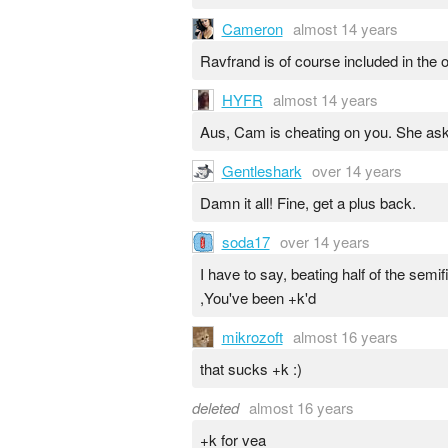
Cameron
almost 14 years
Ravfrand is of course included in the o
HYFR
almost 14 years
Aus, Cam is cheating on you. She ask
Gentleshark
over 14 years
Damn it all! Fine, get a plus back.
soda17
over 14 years
I have to say, beating half of the sem
,You've been +k'd
mikrozoft
almost 16 years
that sucks +k :)
deleted
almost 16 years
+k for vea