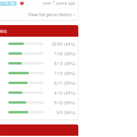
6823078
over 7 years ago
View full game history »
les
22/50 (44%)
7/18 (39%)
5/13 (38%)
7/12 (58%)
6/11 (55%)
4/10 (40%)
5/10 (50%)
5/9 (56%)
s