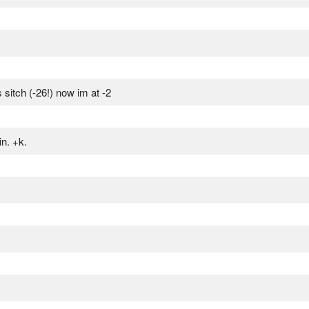
 sitch (-26!) now im at -2
in. +k.