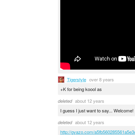
Tigerstyle
over 8 years
+K for being koool as
deleted
about 12 years
I guess I just want to say... Welcome!
deleted
about 12 years
http://gyazo.com/a5fb560285561a5e