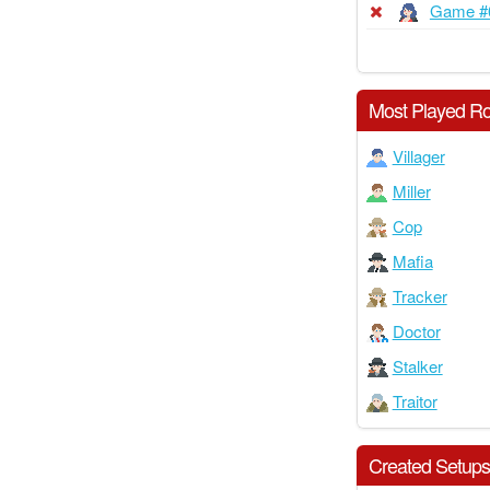
Game #
Most Played Ro
Villager
Miller
Cop
Mafia
Tracker
Doctor
Stalker
Traitor
Created Setup