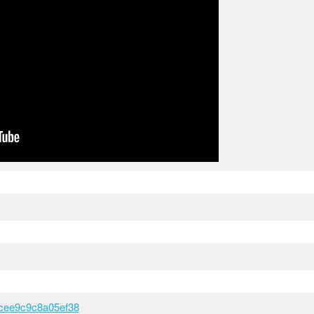
3cee9c9c8a05ef38